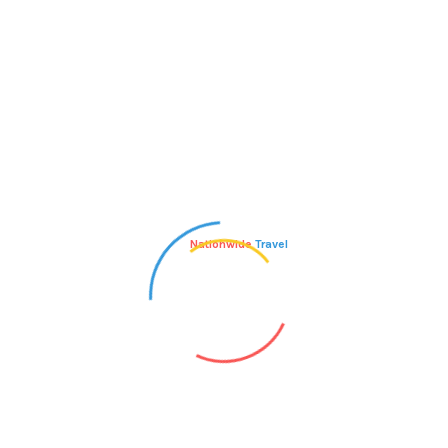
bh, ut fermentum massa justo sit amet
 euismod semper. Maecenas sed diam eget
 Donec id elit non mi porta gravida at eget
s, nisi erat porttitor ligula, eget lacinia
la non metus auctor fringilla.
fermentum. Integer posuere erat a ante
 Curabitur blandit tempus porttitor. Donec
ngilla. Aenean lacinia bibendum nulla sed
 consectetur adipiscing elit.
Nationwide
Travel
CTION HOOKS
purposes. Donec id elit non mi porta gravida
tibus et magnis dis parturient montes,
do cursus magna, vel scelerisque nisl
t, consectetur adipiscing elit. Morbi leo
m at eros.