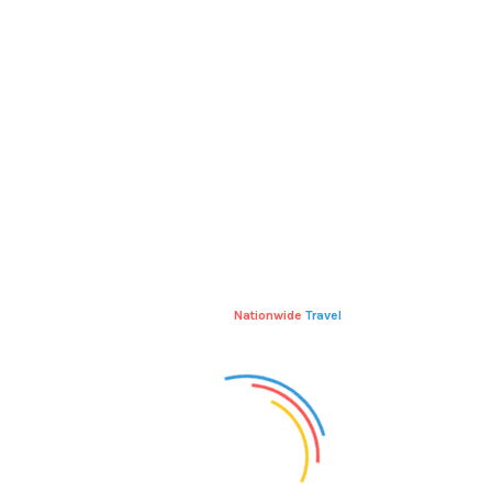
Etiam vestibulum iaculis tortor nec fringilla.
Proin convallis dui a elementum mollis. Cras
pulvinar tellus eget est ultrices, et porttitor ante
aliquam. Proin congue ut nisl vel laoreet. Morbi
[…]
Read More
Nationwide
Travel
Restaurant Services open